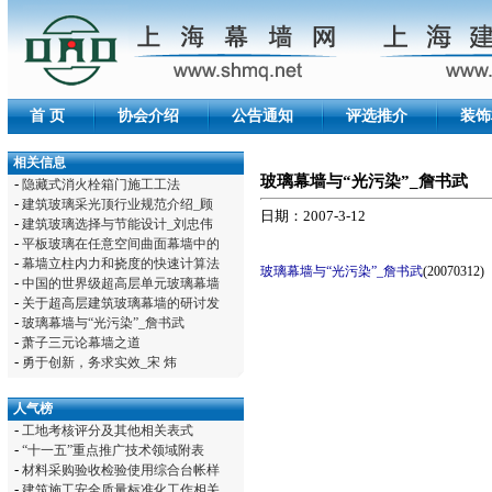
首 页
协会介绍
公告通知
评选推介
装饰
相关信息
玻璃幕墙与“光污染”_詹书武
-
隐藏式消火栓箱门施工工法
-
建筑玻璃采光顶行业规范介绍_顾
日期：2007-3-12
-
建筑玻璃选择与节能设计_刘忠伟
-
平板玻璃在任意空间曲面幕墙中的
-
幕墙立柱内力和挠度的快速计算法
玻璃幕墙与“光污染”_詹书武
(20070312)
-
中国的世界级超高层单元玻璃幕墙
-
关于超高层建筑玻璃幕墙的研讨发
-
玻璃幕墙与“光污染”_詹书武
-
萧子三元论幕墙之道
-
勇于创新，务求实效_宋 炜
人气榜
-
工地考核评分及其他相关表式
-
“十一五”重点推广技术领域附表
-
材料采购验收检验使用综合台帐样
-
建筑施工安全质量标准化工作相关