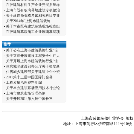
-
在沪建筑材料生产企业开展质量样
-
上海市既有玻璃幕墙建筑专项整治
-
关于建造师资格考试相关科目专业
-
关于2014年“上海市建筑装饰
-
关于本市既有建筑幕墙现场检查组
-
在沪建筑幕墙施工企业玻璃幕墙项
推荐
-
关于公布上海市建筑装饰行业“信
-
关于立即开展建设工程安全生产大
-
关于开展上海市建筑装饰行业“信
-
住房城乡建设部办公厅关于换发新
-
住房城乡建设部关于建筑业企业资
-
2015第十三届中国国际门窗幕
-
工程质量治理资料汇编
-
关于举办建筑幕墙应用技术行业论
-
上海市建筑市场管理条例
-
关于开展2014第六届中国长三
上海市装饰装修行业协会 版
地址：上海市闵行区伊犁南路111号10楼 邮编：