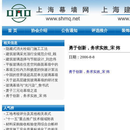
首 页
协会介绍
公告通知
评选推介
装饰
相关信息
勇于创新，务求实效_宋 炜
-
隐藏式消火栓箱门施工工法
-
建筑玻璃采光顶行业规范介绍_顾
日期：2006-8-8
-
建筑玻璃选择与节能设计_刘忠伟
-
平板玻璃在任意空间曲面幕墙中的
-
幕墙立柱内力和挠度的快速计算法
勇于创新，务求实效_宋 炜
-
中国的世界级超高层单元玻璃幕墙
-
关于超高层建筑玻璃幕墙的研讨发
-
玻璃幕墙与“光污染”_詹书武
-
萧子三元论幕墙之道
-
勇于创新，务求实效_宋 炜
人气榜
-
工地考核评分及其他相关表式
-
“十一五”重点推广技术领域附表
-
材料采购验收检验使用综合台帐样
-
建筑施工安全质量标准化工作相关