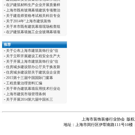
-
在沪建筑材料生产企业开展质量样
-
上海市既有玻璃幕墙建筑专项整治
-
关于建造师资格考试相关科目专业
-
关于2014年“上海市建筑装饰
-
关于本市既有建筑幕墙现场检查组
-
在沪建筑幕墙施工企业玻璃幕墙项
推荐
-
关于公布上海市建筑装饰行业“信
-
关于立即开展建设工程安全生产大
-
关于开展上海市建筑装饰行业“信
-
住房城乡建设部办公厅关于换发新
-
住房城乡建设部关于建筑业企业资
-
2015第十三届中国国际门窗幕
-
工程质量治理资料汇编
-
关于举办建筑幕墙应用技术行业论
-
上海市建筑市场管理条例
-
关于开展2014第六届中国长三
上海市装饰装修行业协会 版
地址：上海市闵行区伊犁南路111号10楼 邮编：