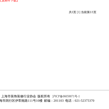
文及附件下载】
共1页
[1]
当前第1/1页
上海市装饰装修行业协会 版权所有
沪ICP备06059071号-1
市闵行区伊犁南路111号10楼 邮编：201103 电话：021-52375370