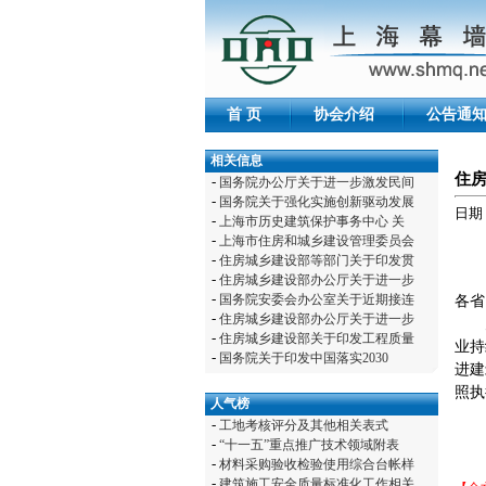
首 页
协会介绍
公告通
相关信息
住
-
国务院办公厅关于进一步激发民间
-
国务院关于强化实施创新驱动发展
日期：2
-
上海市历史建筑保护事务中心 关
-
上海市住房和城乡建设管理委员会
-
住房城乡建设部等部门关于印发贯
-
住房城乡建设部办公厅关于进一步
-
国务院安委会办公室关于近期接连
各省
-
住房城乡建设部办公厅关于进一步
-
住房城乡建设部关于印发工程质量
业持
-
国务院关于印发中国落实2030
进建
照执
人气榜
-
工地考核评分及其他相关表式
-
“十一五”重点推广技术领域附表
-
材料采购验收检验使用综合台帐样
-
建筑施工安全质量标准化工作相关